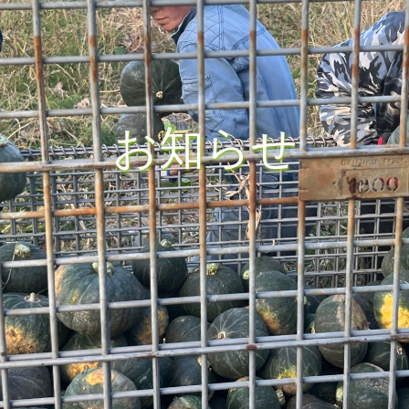
お
知
ら
せ