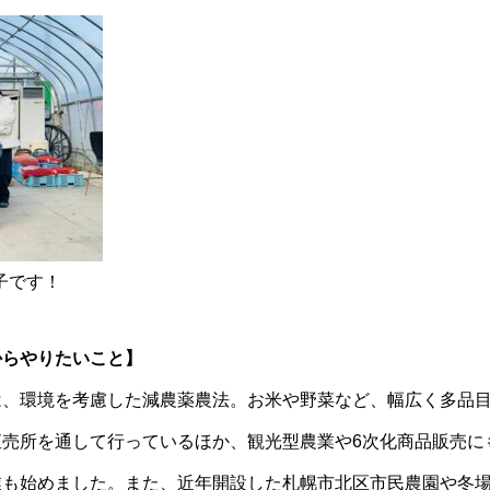
様子です！
からやりたいこと】
は、環境を考慮した減農薬農法。お米や野菜など、幅広く多品
直売所を通して行っているほか、観光型農業や6次化商品販売に
業も始めました。また、近年開設した札幌市北区市民農園や冬