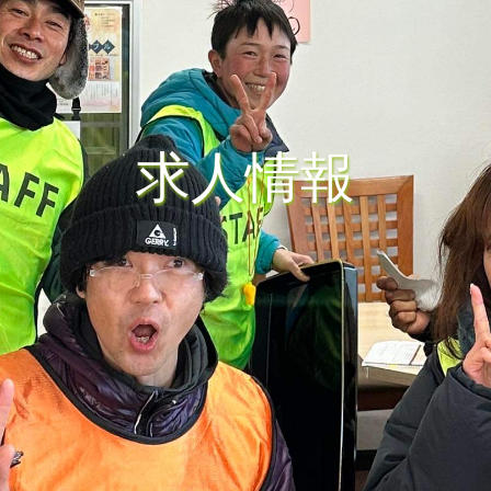
求
人
情
報