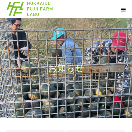
お
知
ら
せ