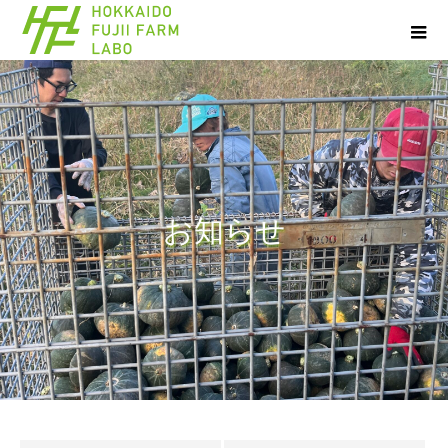
お
知
ら
せ