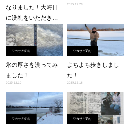
2025.12.20
なりました！大晦日
に洗礼をいただきま
した！
2025.12.31
ワカサギ釣り
ワカサギ釣り
氷の厚さを測ってみ
よちよち歩きしまし
ました！
た！
2025.12.19
2025.12.18
ワカサギ釣り
ワカサギ釣り