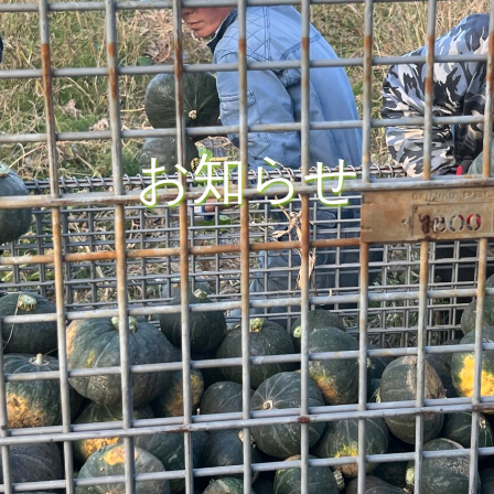
お
知
ら
せ