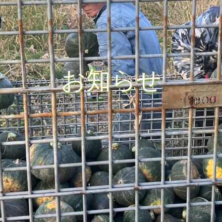
お
知
ら
せ