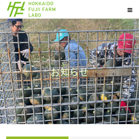
お
知
ら
せ