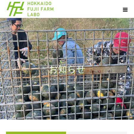
お
知
ら
せ