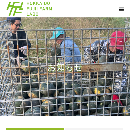
お
知
ら
せ