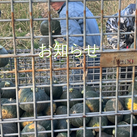
お
知
ら
せ