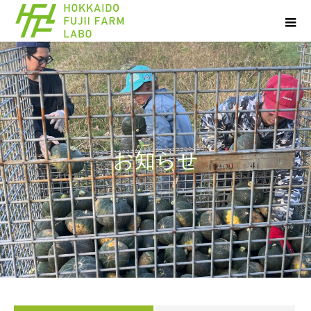
お
知
ら
せ