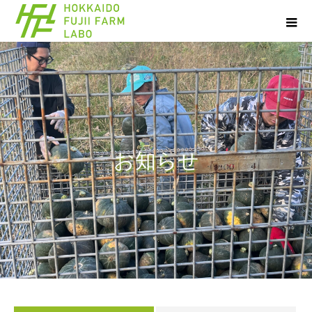
お
知
ら
せ