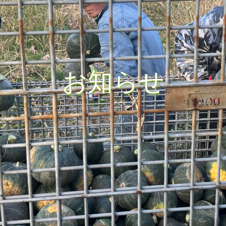
お
知
ら
せ