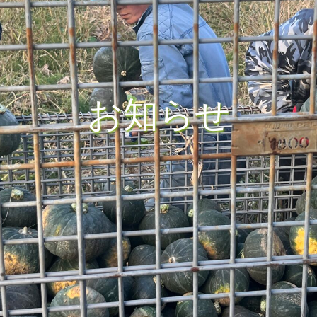
お
知
ら
せ