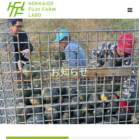
お
知
ら
せ