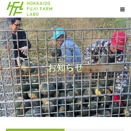
お
知
ら
せ