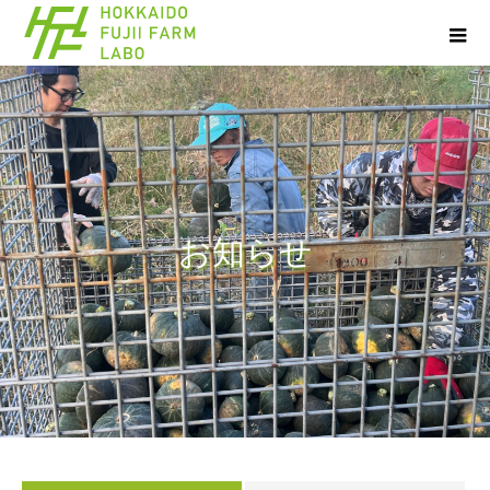
お
知
ら
せ