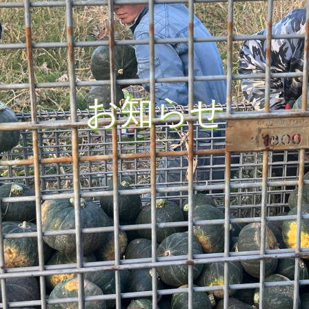
お
知
ら
せ