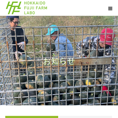
お
知
ら
せ