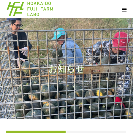
お
知
ら
せ