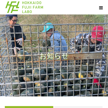
お
知
ら
せ