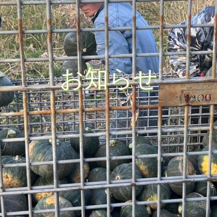
お
知
ら
せ