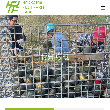
お
知
ら
せ