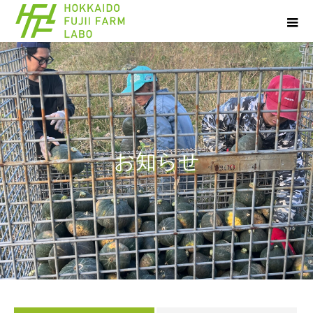
お
知
ら
せ