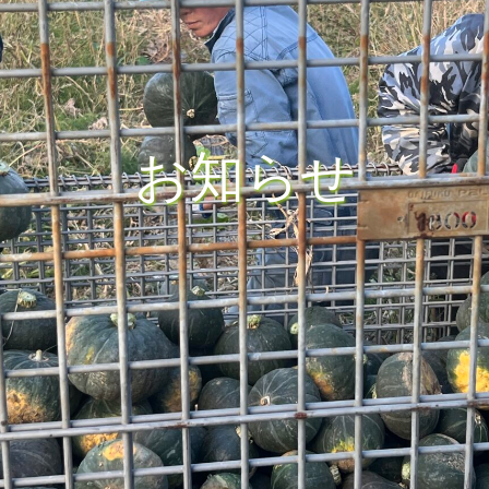
お
知
ら
せ