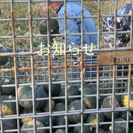
お
知
ら
せ