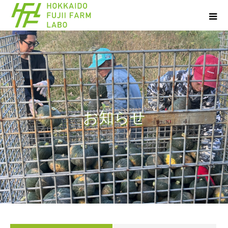
お
知
ら
せ