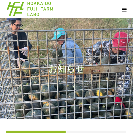
お
知
ら
せ