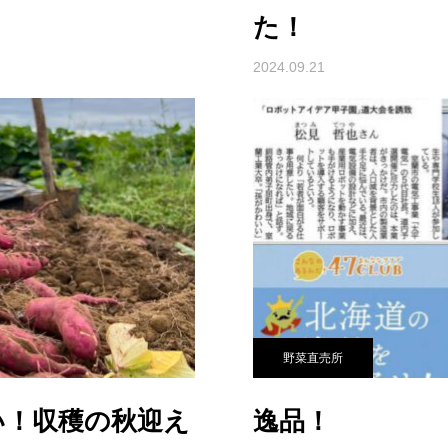
た！
2024.09.21
野菜直売所
い！収穫の秋迎え
逸品！