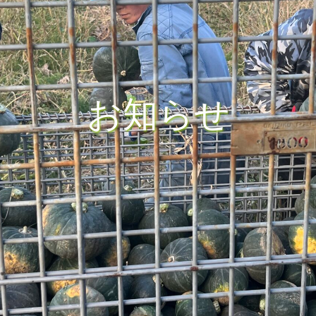
お
知
ら
せ