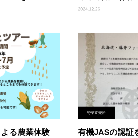
2024.12.26
野菜直売所
による農業体験
有機JASの認