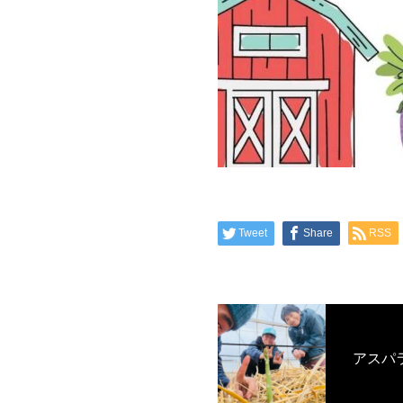
Tweet
Share
RSS
アスパ